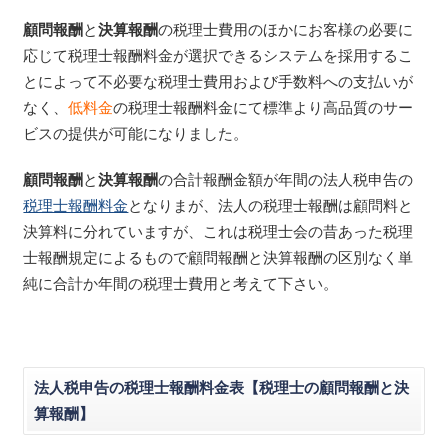
顧問報酬
と
決算報酬
の税理士費用のほかにお客様の必要に
応じて税理士報酬料金が選択できるシステムを採用するこ
とによって不必要な税理士費用および手数料への支払いが
なく、
低料金
の税理士報酬料金にて標準より高品質のサー
ビスの提供が可能になりました。
顧問報酬
と
決算報酬
の合計報酬金額が年間の法人税申告の
税理士報酬料金
となりまが、法人の税理士報酬は顧問料と
決算料に分れていますが、これは税理士会の昔あった税理
士報酬規定によるもので顧問報酬と決算報酬の区別なく単
純に合計か年間の税理士費用と考えて下さい。
法人税申告の税理士報酬料金表【税理士の顧問報酬と決
算報酬】