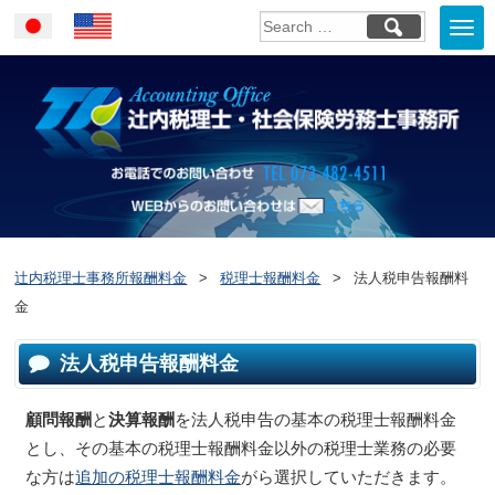
Togg
Japanese
English
navi
お電話でのお問い合
WEBからのお問い合わせはこ
ちら
辻内税理士事務所報酬料金
>
税理士報酬料金
>
法人税申告報酬料
金
法人税申告報酬料金
顧問報酬
と
決算報酬
を法人税申告の基本の税理士報酬料金
とし、その基本の税理士報酬料金以外の税理士業務の必要
な方は
追加の税理士報酬料金
がら選択していただきます。