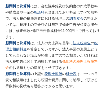
顧問料
と
決算料
には、会社議事録及び契約書の作成手数料
や助成金や年金の
相談料
も含まれており
料金はすべて無料
で、法人税の税務調査における税理士の
調査立会
の料金お
いては、税理士の立会料金は無料で修正申告が必要な場合
には、修正年数×修正申告作成料金11,000円～で行っており
ます。
顧問料
と
決算料
は、法人の売上高を基準に
法人税申告
の
税
理士報酬料金
を算定していますが、法人事業の形態上どう
しても合わない場合が発生しますのでご相談いただければ
法人税申告に関して納得して頂ける
低価格の税理士報酬料
金
のお見積もりの提案をさせて頂きます。
顧問料
と
決算料
の上記の
税理士報酬
の
料金表
は、一つの目
安で相談頂けましたら税理士費用に関して納得して頂ける
手数料の見積もり返答ができると思います。