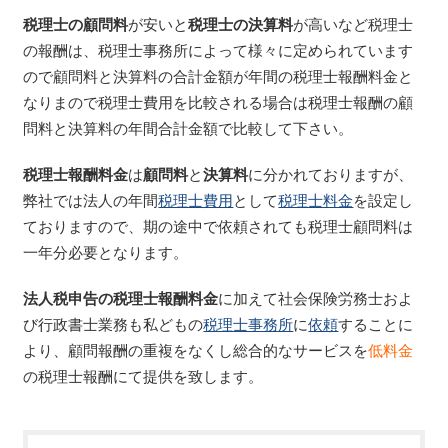
税理士の顧問料
が安いと
税理士の決算料
が高いなど税理士
の報酬は、税理士事務所によって様々に定められています
ので顧問料と決算料の合計金額が年間の税理士報酬料金と
なりまので税理士費用を比較される場合は税理士報酬の顧
問料と決算料の年間合計金額で比較して下さい。
税理士報酬料金
は
顧問料
と
決算料
に分かれておりますが、
弊社では法人の年間
税理士費用
として
税理士料金
を設定し
ておりますので、期の途中で依頼されても税理士顧問料は
一年分必要となります。
法人税申告の税理士
報酬
料金
に加えて社会保険労務士およ
び行政書士業務も私どもの
税理士事務所
に
依頼
することに
より、顧問報酬の重複をなくし総合的なサービスを
低料金
の税理士報酬にて提供を致します。