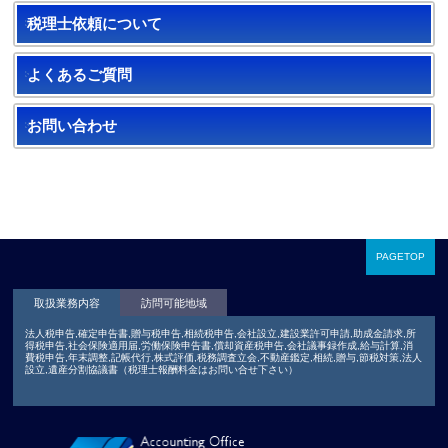
税理士依頼について
よくあるご質問
お問い合わせ
PAGETOP
取扱業務内容
訪問可能地域
法人税申告,確定申告書,贈与税申告,相続税申告,会社設立,建設業許可申請,助成金請求,所
得税申告,社会保険適用届,労働保険申告書,償却資産税申告,会社議事録作成,給与計算,消
費税申告,年末調整,記帳代行,株式評価,税務調査立会,不動産鑑定,相続,贈与,節税対策,法人
設立,遺産分割協議書（税理士報酬料金はお問い合せ下さい）